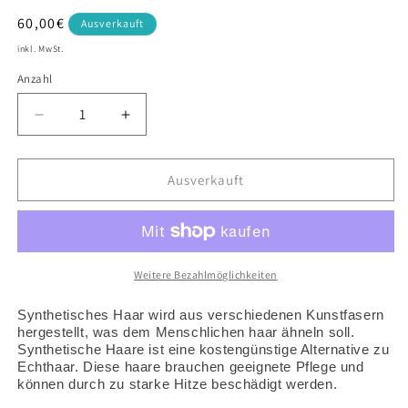
Normaler
60,00€
Ausverkauft
Preis
inkl. MwSt.
Anzahl
Verringere
Erhöhe
die
die
Menge
Menge
für
für
Ausverkauft
Yuky
Yuky
M1B/27
M1B/27
Weitere Bezahlmöglichkeiten
Synthetisches Haar wird aus verschiedenen Kunstfasern
hergestellt, was dem Menschlichen haar ähneln soll.
Synthetische Haare ist eine kostengünstige Alternative zu
Echthaar. Diese haare brauchen geeignete Pflege und
können durch zu starke Hitze beschädigt werden.