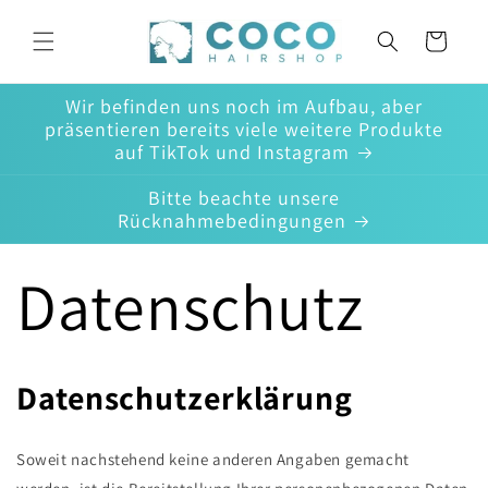
Direkt
zum
Warenkorb
Inhalt
Wir befinden uns noch im Aufbau, aber
präsentieren bereits viele weitere Produkte
auf TikTok und Instagram
Bitte beachte unsere
Rücknahmebedingungen
Datenschutz
Datenschutzerklärung
Soweit nachstehend keine anderen Angaben gemacht