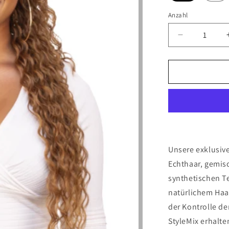
Anzahl
Verringere
die
Menge
für
Beach
Curl
30&quot;
Unsere exklusiv
Echthaar, gemisc
synthetischen T
natürlichem Haa
der Kontrolle d
StyleMix erhalte