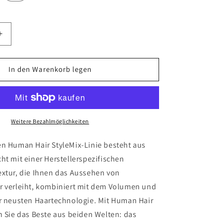
n
Erhöhe
die
Menge
für
In den Warenkorb legen
Beach
Curl
30&quot;
Weitere Bezahlmöglichkeiten
en Human Hair StyleMix-Linie besteht aus
ht mit einer Herstellerspezifischen
extur, die Ihnen das Aussehen von
r verleiht, kombiniert mit dem Volumen und
er neusten Haartechnologie. Mit Human Hair
n Sie das Beste aus beiden Welten: das