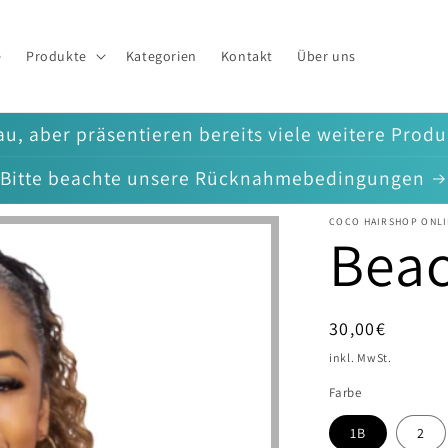
e
Produkte
Kategorien
Kontakt
Über uns
u, aber präsentieren bereits viele weitere Prod
Bitte beachte unsere Rücknahmebedingungen
COCO HAIRSHOP ONLI
Beac
Normaler
30,00€
Preis
inkl. MwSt.
Farbe
1B
2