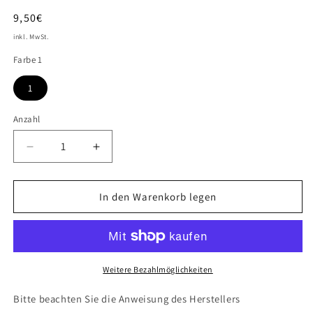
Normaler
9,50€
Preis
inkl. MwSt.
Farbe 1
1
Anzahl
Verringere
Erhöhe
die
die
Menge
Menge
für
für
In den Warenkorb legen
New
New
Locks
Locks
Weitere Bezahlmöglichkeiten
Bitte beachten Sie die Anweisung des Herstellers