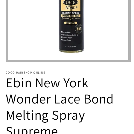
Medien
1
in
COCO HAIRSHOP ONLINE
Modal
Ebin New York
öffnen
Wonder Lace Bond
Melting Spray
Supreme