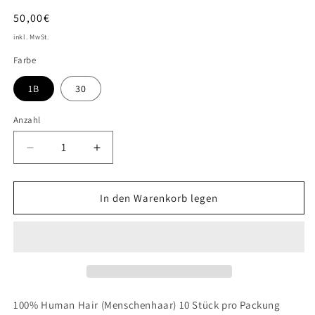
Normaler
50,00€
Preis
inkl. MwSt.
Farbe
1B
30
Anzahl
Verringere
Erhöhe
die
die
Menge
Menge
für
für
In den Warenkorb legen
Dread
Dread
Locks
Locks
20&quot;
20&quot;
100% Human Hair (Menschenhaar) 10 Stück pro Packung