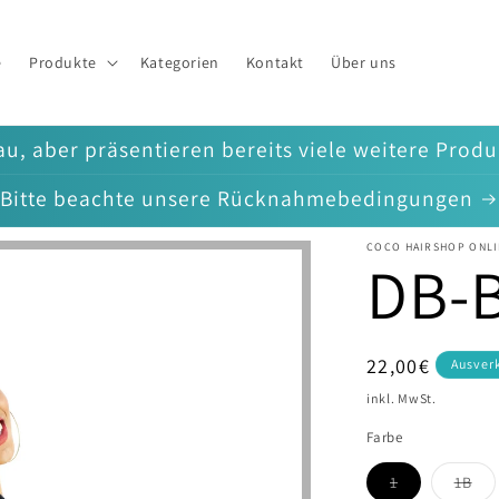
e
Produkte
Kategorien
Kontakt
Über uns
u, aber präsentieren bereits viele weitere Prod
Bitte beachte unsere Rücknahmebedingungen
COCO HAIRSHOP ONLI
DB-B
Normaler
22,00€
Ausver
Preis
inkl. MwSt.
Farbe
1
1B
Variante
Vari