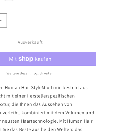
erkauft
ausverkauft
n
oder
t
nicht
ügbar
verfügbar
Erhöhe
die
Menge
für
Ausverkauft
DB-
Bite
Weitere Bezahlmöglichkeiten
en Human Hair StyleMix-Linie besteht aus
ht mit einer Herstellerspezifischen
extur, die Ihnen das Aussehen von
r verleiht, kombiniert mit dem Volumen und
er neusten Haartechnologie. Mit Human Hair
n Sie das Beste aus beiden Welten: das