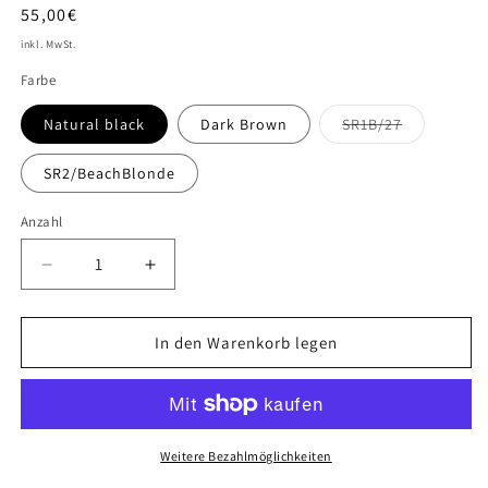
Normaler
55,00€
Preis
inkl. MwSt.
Farbe
Natural black
Dark Brown
SR1B/27
Variante
ausverkauft
oder
SR2/BeachBlonde
nicht
verfügbar
Anzahl
Verringere
Erhöhe
die
die
Menge
Menge
für
für
In den Warenkorb legen
Brexit
Brexit
Weitere Bezahlmöglichkeiten