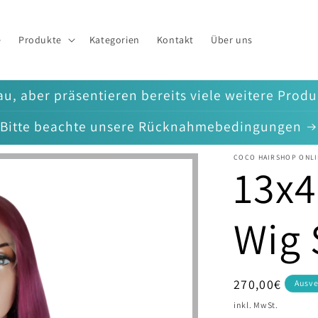
e
Produkte
Kategorien
Kontakt
Über uns
u, aber präsentieren bereits viele weitere Prod
Bitte beachte unsere Rücknahmebedingungen
COCO HAIRSHOP ONLI
13x4
Wig 
Normaler
270,00€
Ausve
Preis
inkl. MwSt.