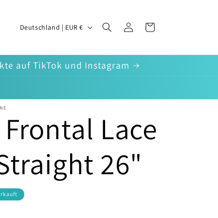
L
Einloggen
Warenkorb
Deutschland | EUR €
a
n
ukte auf TikTok und Instagram
d
/
NE
 Frontal Lace
R
e
Straight 26"
g
i
rkauft
o