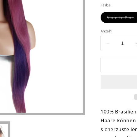
Farbe
Violette Pink
Variant
ausverk
oder
Anzahl
nicht
verfügb
Verringere
die
Menge
für
13x4
Frontal
Lace
Wig
Straight
26&quot;
100%
Brasilien
Haare können 
sicherzustelle