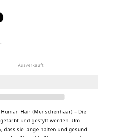
n
e
auft
ar
Erhöhe
die
Menge
für
Ausverkauft
13x4
Frontal
Lace
Wig
Straight
26&quot;
Human Hair (Menschenhaar) – Die
gefärbt und gestylt werden. Um
n, dass sie lange halten und gesund