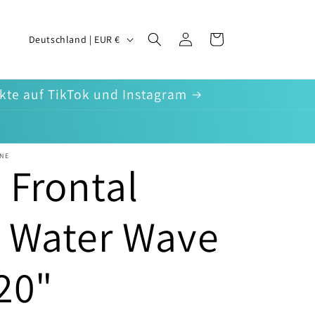
L
Einloggen
Warenkorb
Deutschland | EUR €
a
n
ukte auf TikTok und Instagram
d
/
NE
 Frontal
R
e
 Water Wave
g
20"
i
o