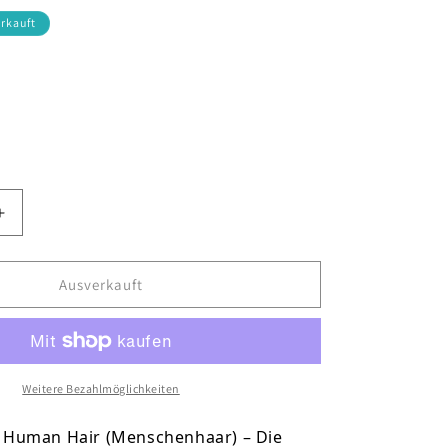
rkauft
n
uft
r
Erhöhe
die
Menge
für
Ausverkauft
13X4
Frontal
Lace
Water
Wave
Weitere Bezahlmöglichkeiten
Wig
20&quot;
Human Hair (Menschenhaar) – Die